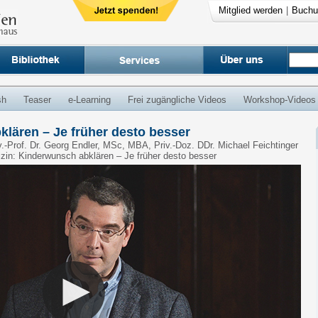
Mitglied werden
|
Buchu
sh
Teaser
e-Learning
Frei zugängliche Videos
Workshop-Videos
lären – Je früher desto besser
v.-Prof. Dr. Georg Endler, MSc, MBA, Priv.-Doz. DDr. Michael Feichtinger
izin: Kinderwunsch abklären – Je früher desto besser