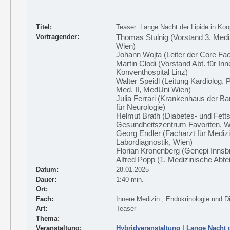
Titel:
Teaser: Lange Nacht der Lipide in Koop
Vortragender:
Thomas Stulnig (Vorstand 3. Medizi
Wien)
Johann Wojta (Leiter der Core Fac
Martin Clodi (Vorstand Abt. für I
Konventhospital Linz)
Walter Speidl (Leitung Kardiolog. 
Med. II, MedUni Wien)
Julia Ferrari (Krankenhaus der B
für Neurologie)
Helmut Brath (Diabetes- und Fett
Gesundheitszentrum Favoriten, W
Georg Endler (Facharzt für Medi
Labordiagnostik, Wien)
Florian Kronenberg (Genepi Inns
Alfred Popp (1. Medizinische Abte
Datum:
28.01.2025
Dauer:
1:40 min.
Ort:
Fach:
Innere Medizin , Endokrinologie und D
Art:
Teaser
Thema:
-
Veranstaltung:
Hybridveranstaltung | Lange Nacht 