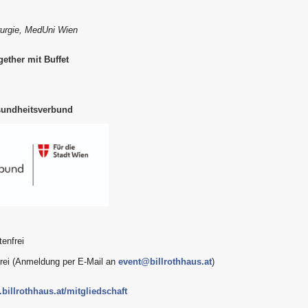
irurgie, MedUni Wien
ether mit Buffet
sundheitsverbund
enfrei
frei (Anmeldung per E-Mail an
event@billrothhaus.at
)
billrothhaus.at/mitgliedschaft