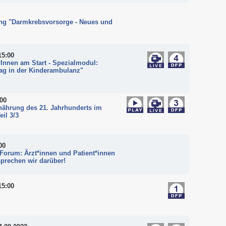
ung "Darmkrebsvorsorge - Neues und
15:00
Innen am Start - Spezialmodul:
tag in der Kinderambulanz"
:00
nährung des 21. Jahrhunderts im
il 3/3
00
Forum: Ärzt*innen und Patient*innen
prechen wir darüber!
15:00