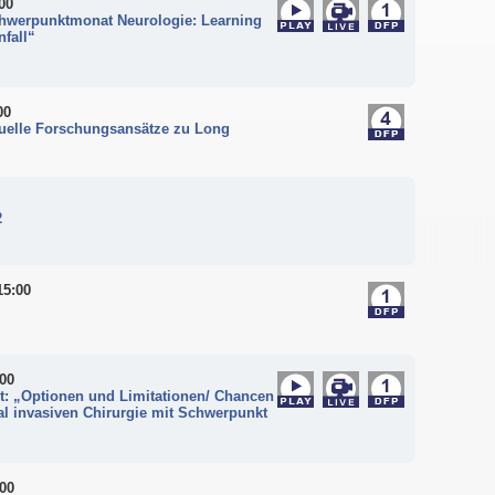
00
chwerpunktmonat Neurologie: Learning
nfall“
00
tuelle Forschungsansätze zu Long
2
15:00
:00
t: „Optionen und Limitationen/ Chancen
l invasiven Chirurgie mit Schwerpunkt
:00