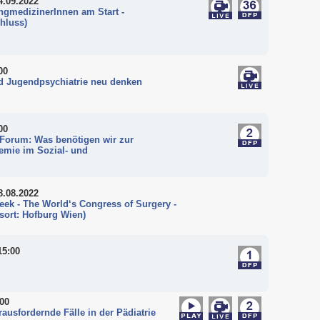
4.09.2022
ngmedizinerInnen am Start -
hluss)
00
 Jugendpsychiatrie neu denken
00
 Forum: Was benötigen wir zur
mie im Sozial- und
8.08.2022
Week - The World‘s Congress of Surgery -
sort: Hofburg Wien)
15:00
:00
ausfordernde Fälle in der Pädiatrie