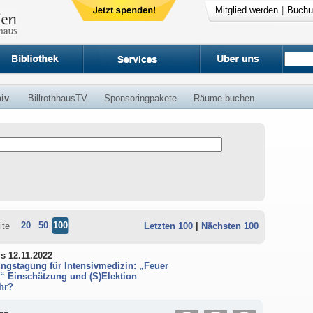
Mitglied werden
|
Buchu
iv
BillrothhausTV
Sponsoringpakete
Räume buchen
20
50
100
ite
Letzten 100
|
Nächsten 100
is 12.11.2022
ungstagung für Intensivmedizin: „Feuer
n“ Einschätzung und (S)Elektion
hr?