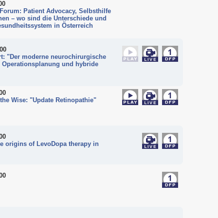
00
Forum: Patient Advocacy, Selbsthilfe
nen – wo sind die Unterschiede und
sundheitssystem in Österreich
:00
rt: "Der moderne neurochirurgische
le Operationsplanung und hybride
00
the Wise: "Update Retinopathie"
00
e origins of LevoDopa therapy in
00