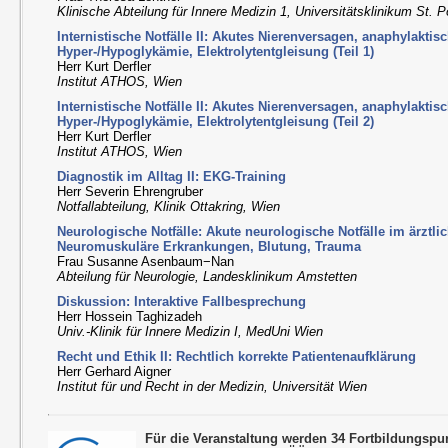
Klinische Abteilung für Innere Medizin 1, Universitätsklinikum St. P
Internistische Notfälle II: Akutes Nierenversagen, anaphylakti
Hyper-/Hypoglykämie, Elektrolytentgleisung (Teil 1)
Herr Kurt Derfler
Institut ATHOS, Wien
Internistische Notfälle II: Akutes Nierenversagen, anaphylakti
Hyper-/Hypoglykämie, Elektrolytentgleisung (Teil 2)
Herr Kurt Derfler
Institut ATHOS, Wien
Diagnostik im Alltag II: EKG-Training
Herr Severin Ehrengruber
Notfallabteilung, Klinik Ottakring, Wien
Neurologische Notfälle: Akute neurologische Notfälle im ärztli
Neuromuskuläre Erkrankungen, Blutung, Trauma
Frau Susanne Asenbaum−Nan
Abteilung für Neurologie, Landesklinikum Amstetten
Diskussion: Interaktive Fallbesprechung
Herr Hossein Taghizadeh
Univ.-Klinik für Innere Medizin I, MedUni Wien
Recht und Ethik II: Rechtlich korrekte Patientenaufklärung
Herr Gerhard Aigner
Institut für und Recht in der Medizin, Universität Wien
Für die Veranstaltung werden 34 Fortbildungsp