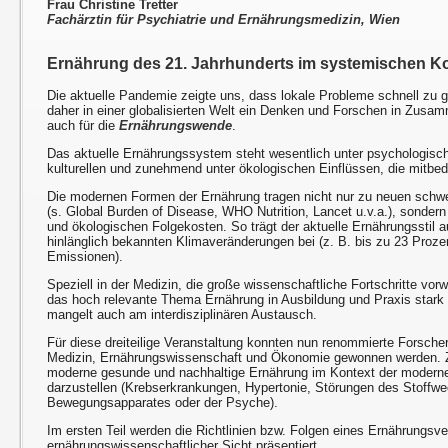
Frau Christine Tretter
Fachärztin für Psychiatrie und Ernährungsmedizin, Wien
Ernährung des 21. Jahrhunderts im systemischen K
Die aktuelle Pandemie zeigte uns, dass lokale Probleme schnell zu 
daher in einer globalisierten Welt ein Denken und Forschen in Zusam
auch für die
Ernährungswende
.
Das aktuelle Ernährungssystem steht wesentlich unter psychologische
kulturellen und zunehmend unter ökologischen Einflüssen, die mitb
Die modernen Formen der Ernährung tragen nicht nur zu neuen schw
(s. Global Burden of Disease, WHO Nutrition, Lancet u.v.a.), sondern
und ökologischen Folgekosten. So trägt der aktuelle Ernährungsstil
hinlänglich bekannten Klimaveränderungen bei (z. B. bis zu 23 Proz
Emissionen).
Speziell in der Medizin, die große wissenschaftliche Fortschritte vorw
das hoch relevante Thema Ernährung in Ausbildung und Praxis stark 
mangelt auch am interdisziplinären Austausch.
Für diese dreiteilige Veranstaltung konnten nun renommierte Forsch
Medizin, Ernährungswissenschaft und Ökonomie gewonnen werden. Zie
moderne gesunde und nachhaltige Ernährung im Kontext der modernen
darzustellen (Krebserkrankungen, Hypertonie, Störungen des Stoffwe
Bewegungsapparates oder der Psyche).
Im ersten Teil werden die Richtlinien bzw. Folgen eines Ernährungsv
ernährungswissenschaftlicher Sicht präsentiert.